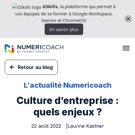
Aller
GSkills
, la plateforme qui permet à
directement
vos équipes de se former à Google Workspace,
au
Gemini et ChromeOS!
contenu
En savoir plus
Retour au blog
Formations
L'actualité Numericoach
Culture d’entreprise :
Expertises techniques
quels enjeux ?
Licences
22 août 2022
Laurine Kastner
Nos outils