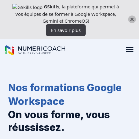
Aller
GSkills
, la plateforme qui permet à
directement
vos équipes de se former à Google Workspace,
au
Gemini et ChromeOS!
contenu
En savoir plus
Formations
Nos formations Google
Workspace
Expertises techniques
On vous forme, vous
Licences
réussissez.
Nos outils