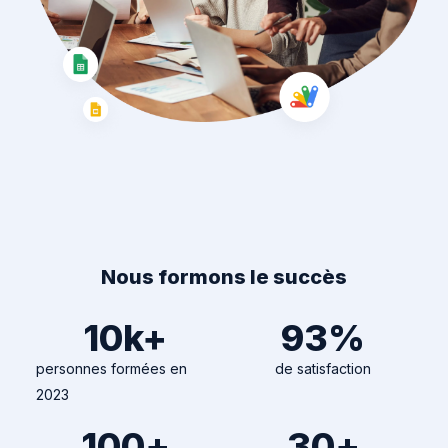
Nous formons le succès
10
k+
93
%
personnes formées en
de satisfaction
2023
100
+
30
+