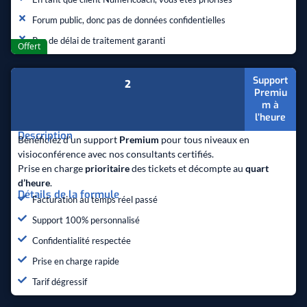
Forum public, donc pas de données confidentielles
Pas de délai de traitement garanti
Support
2
Premiu
m à
l’heure
Description
Bénéficiez d’un support
Premium
pour tous niveaux en
visioconférence avec nos consultants certifiés.
Prise en charge
prioritaire
des tickets et décompte au
quart
d’heure
.
Détails de la formule
Facturation au temps réel passé
Support 100% personnalisé
Confidentialité respectée
Prise en charge rapide
Tarif dégressif