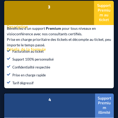
Support
3
Premiu
m au
ticket
Description
Bénéficiez d’un support
Premium
pour tous niveaux en
visioconférence avec nos consultants certifiés.
Prise en charge prioritaire des tickets et décompte au ticket, peu
importe le temps passé.
Détails de la formule
Facturation au ticket
Support 100% personnalisé
Confidentialité respectée
Prise en charge rapide
Tarif dégressif
Support
4
Premiu
m
illimité