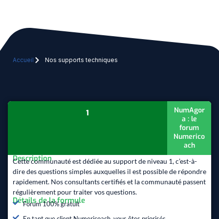
Accueil
Nos supports techniques
NumAgor
1
a : le
forum
Numerico
ach
Description
Cette communauté est dédiée au support de niveau 1, c’est-à-
dire des questions simples auxquelles il est possible de répondre
rapidement. Nos consultants certifiés et la communauté passent
régulièrement pour traiter vos questions.
Détails de la formule
Forum 100% gratuit
En tant que client Numericoach, vous êtes priorisés