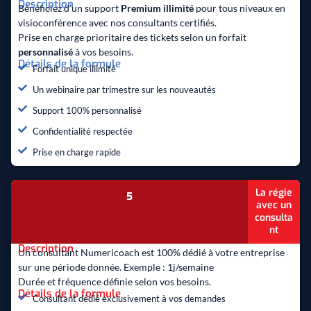
Description
Bénéficiez d’un support
Premium illimité
pour tous niveaux en
visioconférence avec nos consultants certifiés.
Prise en charge prioritaire des tickets selon un forfait
personnalisé
à vos besoins.
Détails de la formule
Forfait unique illimité
Un webinaire par trimestre sur les nouveautés
Support 100% personnalisé
Confidentialité respectée
Prise en charge rapide
La régie
5
avec un
consulta
nt
Description
Un consultant Numericoach est 100% dédié à votre entreprise
sur une période donnée. Exemple : 1j/semaine
Durée et fréquence définie selon vos besoins.
Détails de la formule
Consultant dédié exclusivement à vos demandes