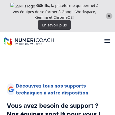
Aller
GSkills
, la plateforme qui permet à
directement
vos équipes de se former à Google Workspace,
au
Gemini et ChromeOS!
contenu
En savoir plus
Formations
Expertises techniques
Découvrez tous nos supports
techniques à votre disposition
Licences
Vous avez besoin de support ?
Nos équipes sont là pour vous !
Nos outils