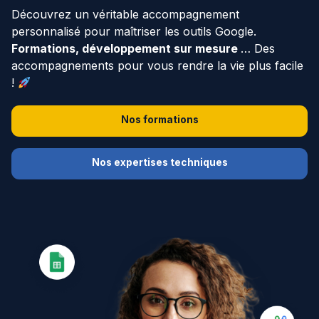
Découvrez un véritable accompagnement
personnalisé pour maîtriser les outils Google.
IA
Formations, développement sur mesure
… Des
accompagnements pour vous rendre la vie plus facile
Nos actualités
!
Nos formations
Ressources
Nos expertises techniques
Cas clients
À propos
Contact