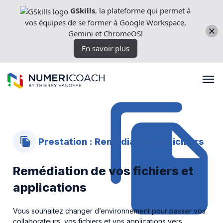
Aller
GSkills
, la plateforme qui permet à
directement
vos équipes de se former à Google Workspace,
au
Gemini et ChromeOS!
contenu
En savoir plus
Formations
Prestation : Remédiation de fichiers
Expertises techniques
Remédiation de vos fichiers et
applications
Licences
Vous souhaitez changer d’environnement pour passer vos
Nos outils
collaborateurs, vos fichiers et vos applications vers