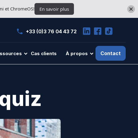
ini et ChromeOS!
En savoir plus
+33 (0)3 76 04 43 72
Contact
ssources
Cas clients
À propos
 quiz