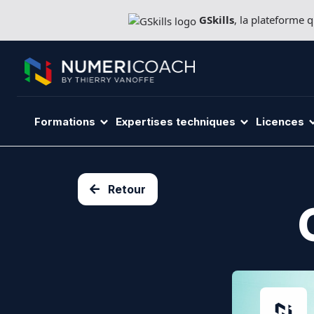
Aller
GSkills
, la plateforme
directement
au
contenu
Formations
Expertises techniques
Licences
Retour