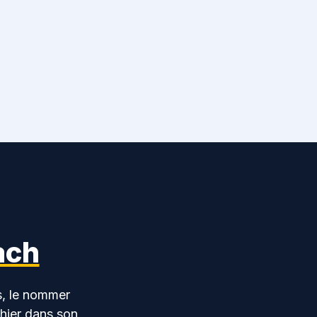
ach
s, le nommer
chier dans son