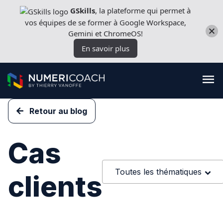
Aller
GSkills
, la plateforme qui permet à
directement
vos équipes de se former à Google Workspace,
au
Gemini et ChromeOS!
contenu
En savoir plus
Retour au blog
Formations
Cas
Expertises techniques
Toutes les thématiques
clients
Licences
Nos outils