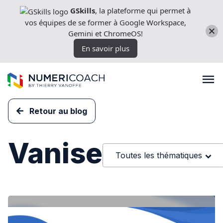
Aller
GSkills
, la plateforme qui permet à
directement
vos équipes de se former à Google Workspace,
au
Gemini et ChromeOS!
contenu
En savoir plus
Retour au blog
Formations
Vanise
Toutes les thématiques
Expertises techniques
Licences
Nos outils