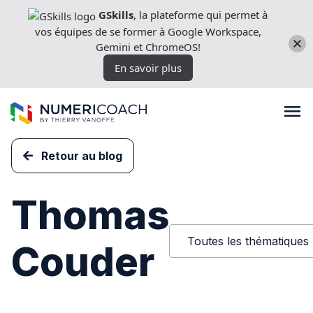
Aller
GSkills
, la plateforme qui permet à
directement
vos équipes de se former à Google Workspace,
au
Gemini et ChromeOS!
contenu
En savoir plus
Retour au blog
Formations
Thomas
Expertises techniques
Toutes les thématiques
Couder
Licences
Nos outils