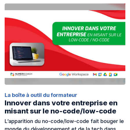
IA
Nos actualités
Ressources
Cas clients
À propos
La boîte à outil du formateur
Innover dans votre entreprise en
misant sur le no-code/low-code
Contact
L’apparition du no-code/low-code fait bouger le
monde du développement et de la tech dans