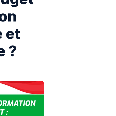
ion
 et
e ?