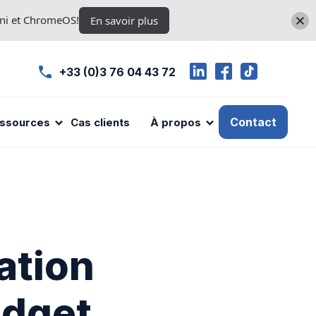
ini et ChromeOS!
En savoir plus
+33 (0)3 76 04 43 72
Contact
ssources
Cas clients
À propos
ation
udget