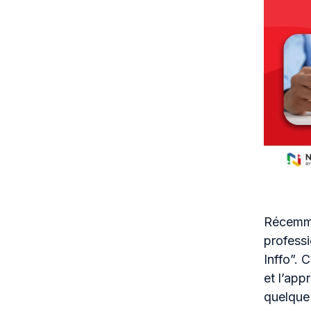
Récemmen
professi
Inffo”. 
et l’app
quelque 