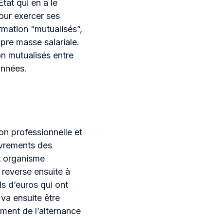
tat qui en a le
Pour exercer ses
rmation “mutualisés”,
opre masse salariale.
on mutualisés entre
onnées.
on professionnelle et
uvrements des
et organisme
 reverse ensuite à
s d’euros qui ont
va ensuite être
ement de l’alternance