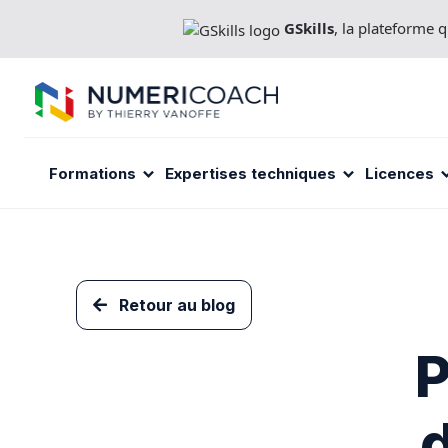
Aller
GSkills
, la plateforme
directement
au
contenu
Formations
Expertises techniques
Licences
Retour au blog
P
d