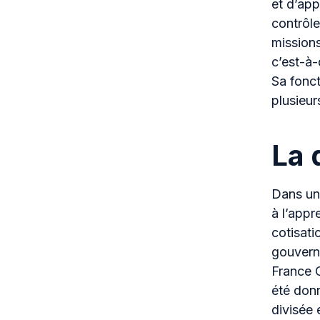
et d’app
contrôle
missions
c’est-à-
Sa fonct
plusieur
La 
Dans un 
à l’app
cotisati
gouverne
France C
été donn
divisée 