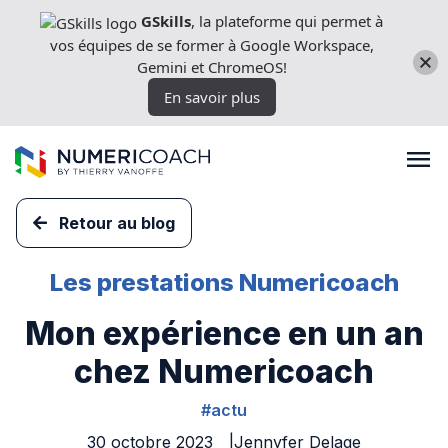
Aller
GSkills
, la plateforme qui permet à
directement
vos équipes de se former à Google Workspace,
au
Gemini et ChromeOS!
contenu
En savoir plus
Retour au blog
Formations
Les prestations Numericoach
Mon expérience en un an
Expertises techniques
chez Numericoach
Licences
#actu
30 octobre 2023
Jennyfer Delage
Nos outils