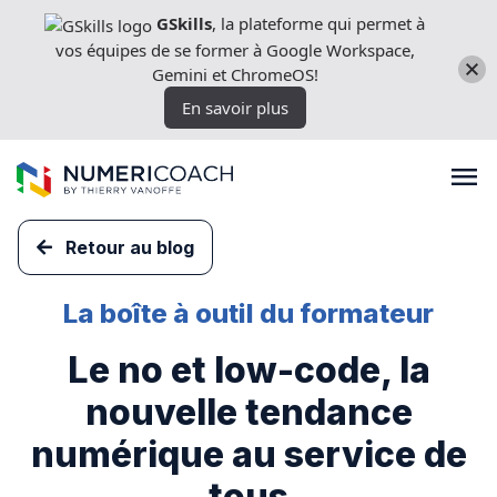
Aller
GSkills
, la plateforme qui permet à
directement
vos équipes de se former à Google Workspace,
au
Gemini et ChromeOS!
contenu
En savoir plus
Retour au blog
Formations
La boîte à outil du formateur
Le no et low-code, la
Expertises techniques
nouvelle tendance
Licences
numérique au service de
tous
Nos outils