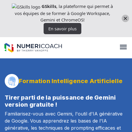
Aller
GSkills
, la plateforme qui permet à
directement
vos équipes de se former à Google Workspace,
au
Gemini et ChromeOS!
contenu
En savoir plus
Formations
Formation Intelligence Artificielle
Expertises techniques
Tirer parti de la puissance de Gemini
version gratuite !
Familiarisez-vous avec Gemini, l'outil d'IA générative
Licences
de Google. Vous apprendrez les bases de l'IA
générative, les techniques de prompting efficaces et
Nos outils