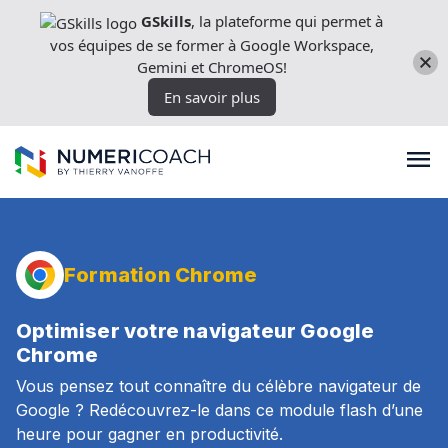
Aller
GSkills
, la plateforme qui permet à
directement
vos équipes de se former à Google Workspace,
au
Gemini et ChromeOS!
contenu
En savoir plus
Formations
Formation Chrome
Expertises techniques
Optimiser votre navigateur Google
Chrome
Vous pensez tout connaître du célèbre navigateur de
Licences
Google ? Redécouvrez-le dans ce module flash d’une
heure pour gagner en productivité.
Nos outils