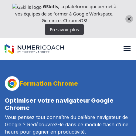
Aller
GSkills
, la plateforme qui permet à
directement
vos équipes de se former à Google Workspace,
au
Gemini et ChromeOS!
contenu
En savoir plus
Formations
Formation Chrome
Expertises techniques
Optimiser votre navigateur Google
Chrome
Vous pensez tout connaître du célèbre navigateur de
Licences
Google ? Redécouvrez-le dans ce module flash d’une
heure pour gagner en productivité.
Nos outils