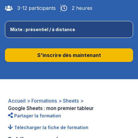
3-12 participants
2 heures
IA
Mixte : présentiel / à distance
Nos actualités
Ressources
S'inscrire dès maintenant
Cas clients
À propos
Accueil
Formations
Sheets
Google Sheets : mon premier tableur
Partager la formation
Contact
Télécharger la fiche de formation