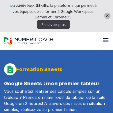
Aller
GSkills
, la plateforme qui permet à
directement
vos équipes de se former à Google Workspace,
au
Gemini et ChromeOS!
contenu
En savoir plus
Formations
Formation Sheets
Expertises techniques
Google Sheets : mon premier tableur
Vous souhaitez réaliser des calculs simples sur un
tableau ? Prenez en main l’outil de tableur de la suite
Licences
Google en 2 heures! A travers des mises en situation
simples, réalisez votre premier fichier.
Nos outils