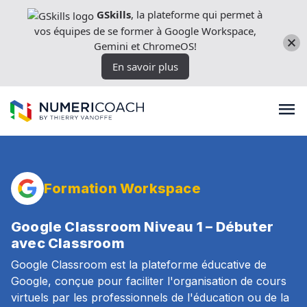
Aller
GSkills
, la plateforme qui permet à
directement
vos équipes de se former à Google Workspace,
au
Gemini et ChromeOS!
contenu
En savoir plus
Formations
Formation Workspace
Expertises techniques
Google Classroom Niveau 1 – Débuter
avec Classroom
Google Classroom est la plateforme éducative de
Licences
Google, conçue pour faciliter l'organisation de cours
virtuels par les professionnels de l'éducation ou de la
Nos outils