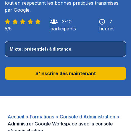
tout en respectant les bonnes pratiques transmises
par Google.
IA
3-10
7
5/5
participants
heures
Nos actualités
Mixte : présentiel / à distance
Ressources
Cas clients
S'inscrire dès maintenant
À propos
Contact
Accueil
Formations
Console d'Administration
Administrer Google Workspace avec la console
d'administration