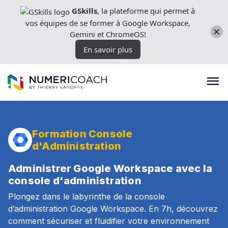
Aller
GSkills
, la plateforme qui permet à
directement
vos équipes de se former à Google Workspace,
au
Gemini et ChromeOS!
contenu
En savoir plus
Formation Console
Formations
d'Administration
Expertises techniques
Administrer Google Workspace avec la
console d'administration
Plongez dans le labyrinthe de la console
Licences
d’administration Google Workspace. En 7h, découvrez
comment sécuriser et fluidifier votre environnement
Nos outils