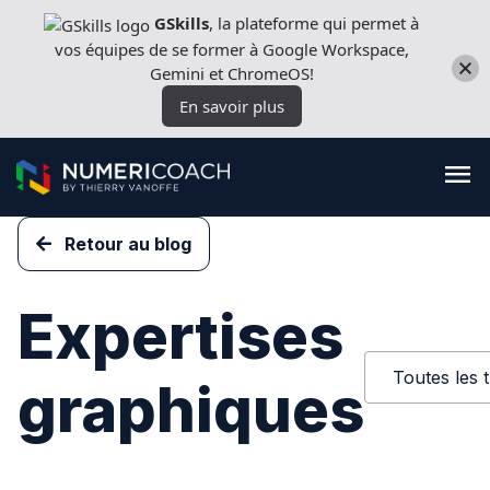
Aller
GSkills
, la plateforme qui permet à
directement
vos équipes de se former à Google Workspace,
au
Gemini et ChromeOS!
contenu
En savoir plus
Retour au blog
Formations
Expertises
Expertises techniques
Toutes les 
graphiques
Licences
Nos outils