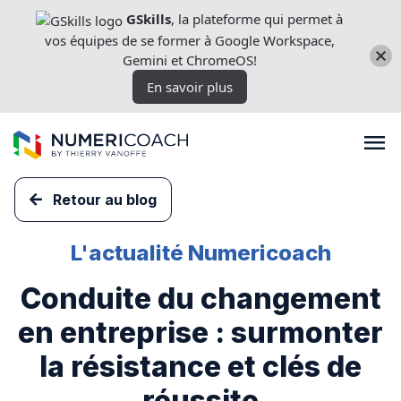
Aller
GSkills
, la plateforme qui permet à
directement
vos équipes de se former à Google Workspace,
au
Gemini et ChromeOS!
contenu
En savoir plus
Retour au blog
Formations
L'actualité Numericoach
Conduite du changement
Expertises techniques
en entreprise : surmonter
Licences
la résistance et clés de
réussite
Nos outils