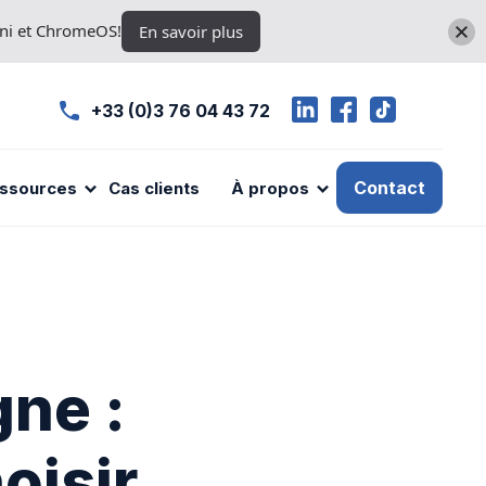
ini et ChromeOS!
En savoir plus
+33 (0)3 76 04 43 72
Contact
ssources
Cas clients
À propos
gne :
oisir