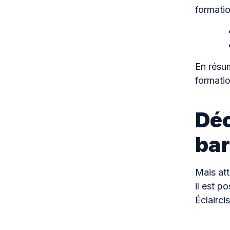
formatio
En résum
formatio
Déc
bar
Mais att
il est p
Éclairci