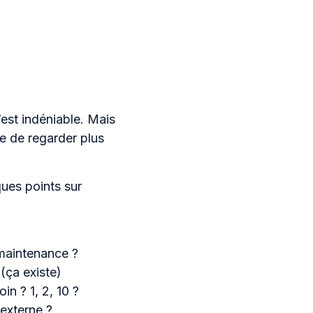
’est indéniable. Mais
le de regarder plus
ques points sur
 maintenance ?
 (ça existe)
n ? 1, 2, 10 ?
 externe ?