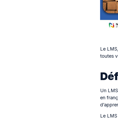
Le LMS,
toutes 
Déf
Un LMS 
en franç
d’appren
Le LMS p