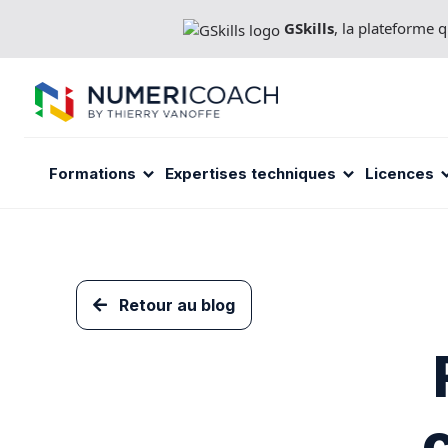
Aller
GSkills
, la plateforme
directement
au
contenu
Formations
Expertises techniques
Licences
Retour au blog