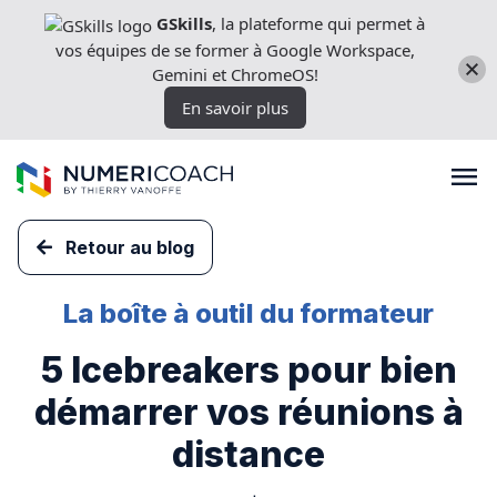
Aller
GSkills
, la plateforme qui permet à
directement
vos équipes de se former à Google Workspace,
au
Gemini et ChromeOS!
contenu
En savoir plus
Retour au blog
Formations
La boîte à outil du formateur
5 Icebreakers pour bien
Expertises techniques
démarrer vos réunions à
Licences
distance
Nos outils